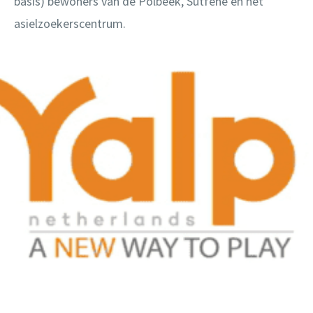
basis) bewoners van de Polbeek, Sutfene en het
asielzoekerscentrum.