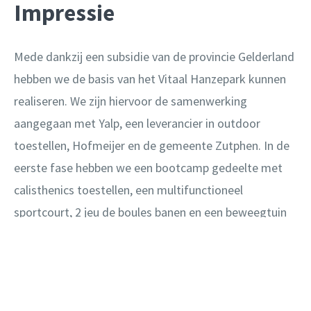
Impressie
Mede dankzij een subsidie van de provincie Gelderland
hebben we de basis van het Vitaal Hanzepark kunnen
realiseren. We zijn hiervoor de samenwerking
aangegaan met Yalp, een leverancier in outdoor
toestellen, Hofmeijer en de gemeente Zutphen. In de
eerste fase hebben we een bootcamp gedeelte met
calisthenics toestellen, een multifunctioneel
sportcourt, 2 jeu de boules banen en een beweegtuin
voor ouderen aangelegd. De onderdelen zijn met
elkaar verbonden via halfverhardings paden en worden
opgevuld met bomen, struiken en zitelementen. Voor
een impressie kijk naar de animatie hiernaast.